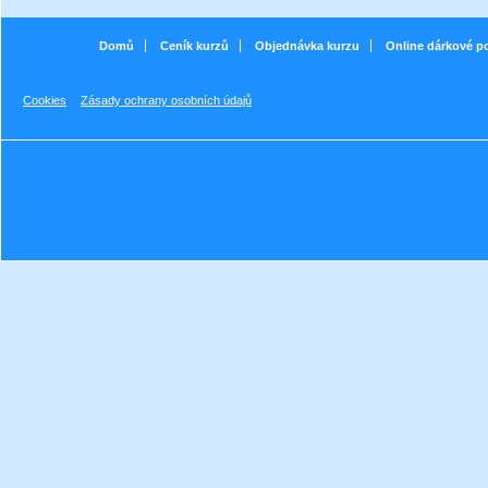
Domů
Ceník kurzů
Objednávka kurzu
Online dárkové p
Cookies
Zásady ochrany osobních údajů