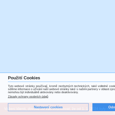
Použití Cookies
Tyto webové stránky používají, kromě nezbytných technických, také volitelné c
sdílíme informace o užívání naší webové stránky také s našimi partnery v oblasti zpr
nemohou být individuálně aktivovány nebo deaktivovány.
Zásady ochrany osobních údajů
Vážení klienti, dovolte mi Vás informovat, že od 1. 1. 2024 byly roz