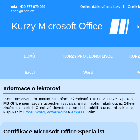
tel.: +420 777 079 049
Online dárkové poukazy
Ceník 
znch@znch.cz
Kurzy Microsoft Office
I
DOMŮ
KURZY PRO JEDNOTLIVCE
KURZ
Excel
Word
P
Informace o lektorovi
Jsem absolventem fakulty strojního inženýrství ČVUT v Praze. Aplikace
MS Office
jsem vždy s úspěchem využíval a nyní mohu nabídnout již 24leté
zkušenosti s nimi. O nabyté dovednosti se chci podělit a usnadnit tak cestu
k aplikacím
Excel
,
Word
,
PowerPoint
a
Access
i Vám.
Certifikace Microsoft Office Specialist